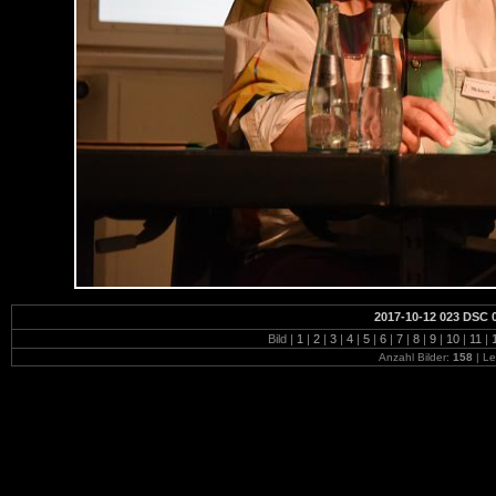
2017-10-12 023 DSC 
Bild |
1
|
2
|
3
|
4
|
5
|
6
|
7
|
8
|
9
|
10
|
11
|
Anzahl Bilder:
158
| Le