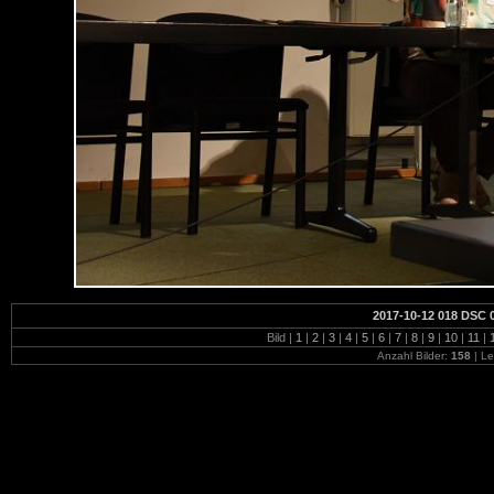
2017-10-12 018 DSC 
Bild |
1
|
2
|
3
|
4
|
5
|
6
|
7
|
8
|
9
|
10
|
11
|
Anzahl Bilder:
158
| Le