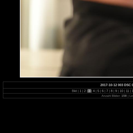
2017-10-12 003 DSC 
Bild |
1
|
2
|
3
|
4
|
5
|
6
|
7
|
8
|
9
|
10
|
11
|
Anzahl Bilder:
158
| Le