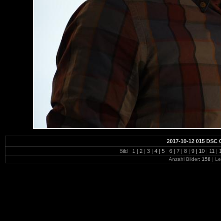
2017-10-12 015 DSC 
Bild |
1
|
2
|
3
|
4
|
5
|
6
|
7
|
8
|
9
|
10
|
11
|
Anzahl Bilder:
158
| Le