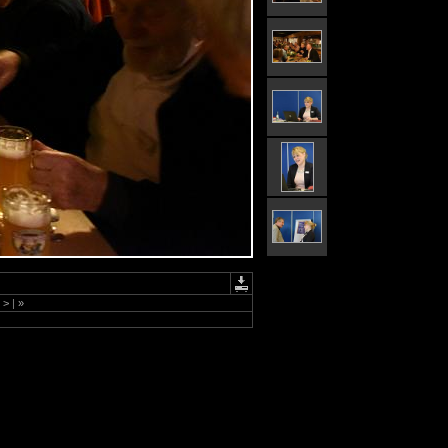
>
|
»