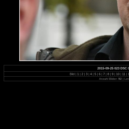
2015-09-25 023 DSC 
Bild |
1
|
2
|
3
|
4
|
5
|
6
|
7
|
8
|
9
|
10
|
11
|
Anzahl Bilder:
92
| Let