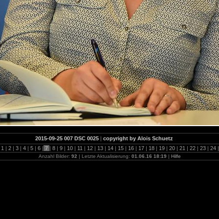
2015-09-25 007 DSC 0025
|
copyright by Alois Schuetz
1
|
2
|
3
|
4
|
5
|
6
|
7
|
8
|
9
|
10
|
11
|
12
|
13
|
14
|
15
|
16
|
17
|
18
|
19
|
20
|
21
|
22
|
23
|
24
|
Anzahl Bilder:
92
| Letzte Aktualisierung:
01.06.16 18:19
|
Hilfe