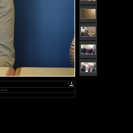
>
|
»