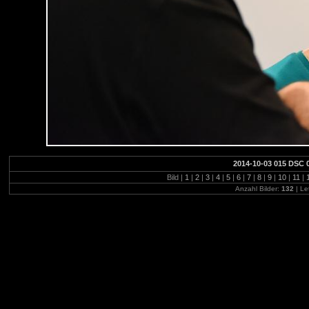
2014-10-03 015 DSC 
Bild |
1
|
2
|
3
|
4
|
5
|
6
|
7
|
8
|
9
|
10
|
11
|
Anzahl Bilder:
132
| Le