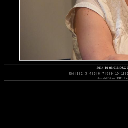
2014-10-03 013 DSC 
Bild |
1
|
2
|
3
|
4
|
5
|
6
|
7
|
8
|
9
|
10
|
11
|
Anzahl Bilder:
132
| Le