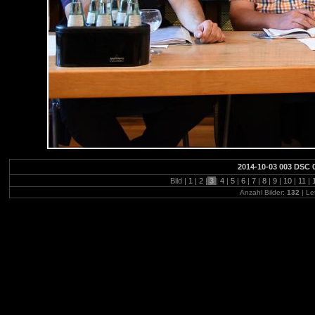
2014-10-03 003 DSC 
Bild |
1
|
2
|
3
|
4
|
5
|
6
|
7
|
8
|
9
|
10
|
11
|
Anzahl Bilder:
132
| Le