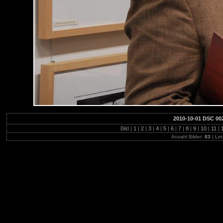
2010-10-01 DSC 00
Bild |
1
|
2
|
3
|
4
|
5
|
6
|
7
|
8
|
9
|
10
|
11
|
Anzahl Bilder:
83
| Let