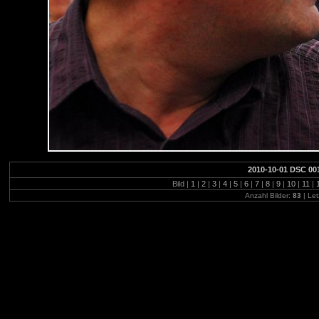
2010-10-01 DSC 00
Bild |
1
|
2
|
3
|
4
|
5
|
6
|
7
|
8
|
9
|
10
|
11
|
Anzahl Bilder:
83
| Let