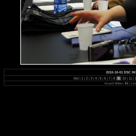
2010-10-01 DSC 00
Bild |
1
|
2
|
3
|
4
|
5
|
6
|
7
|
8
|
9
|
10
|
11
|
Anzahl Bilder:
83
| Let