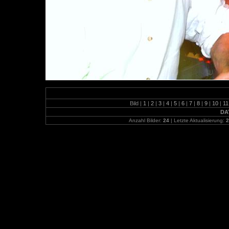
Bild |
1
|
2
|
3
|
4
|
5
|
6
|
7
|
8
|
9
|
10
|
1
DA
Anzahl Bilder:
24
| Letzte Aktualisierung:
2