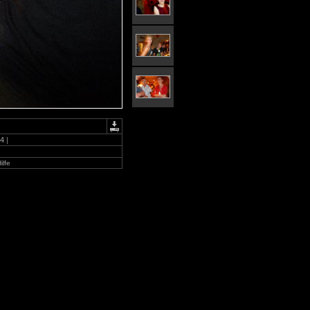
4
|
ilfe