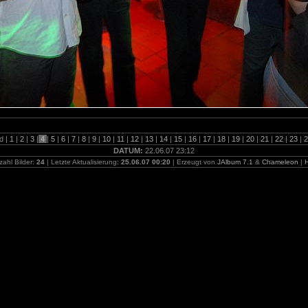
d |
1
|
2
|
3
|
4
|
5
|
6
|
7
|
8
|
9
|
10
|
11
|
12
|
13
|
14
|
15
|
16
|
17
|
18
|
19
|
20
|
21
|
22
|
23
|
2
DATUM:
22.06.07 23:12
ahl Bilder:
24
| Letzte Aktualisierung:
25.06.07 00:20
| Erzeugt von
JAlbum 7.1
&
Chameleon
|
H