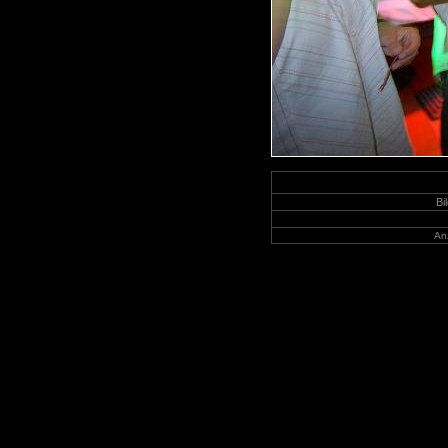
Bil
Anz