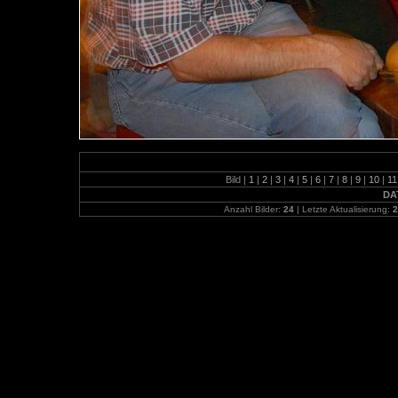
Bild |
1
|
2
|
3
|
4
|
5
|
6
|
7
|
8
|
9
|
10
|
1
DA
Anzahl Bilder:
24
| Letzte Aktualisierung:
2