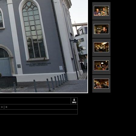
>
|
»