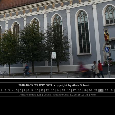
2018-10-05 022 DSC 0039
|
copyright by Alois Schuetz
1
|
2
|
3
|
4
|
5
|
6
|
7
|
8
|
9
|
10
|
11
|
12
|
13
|
14
|
15
|
16
|
17
|
18
|
19
|
20
|
21
|
22
|
23
|
24
|
Anzahl Bilder:
128
| Letzte Aktualisierung:
31.08.19 17:33
|
Hilfe