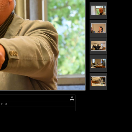
>
|
»