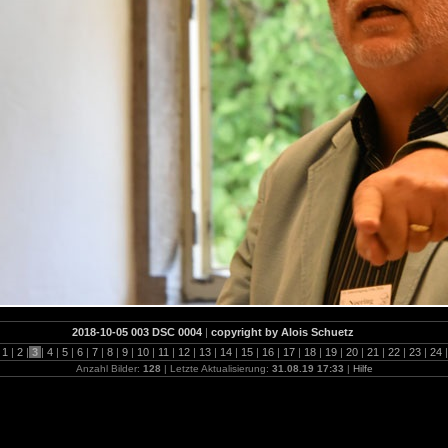
2018-10-05 003 DSC 0004
|
copyright by Alois Schuetz
1
|
2
|
3
|
4
|
5
|
6
|
7
|
8
|
9
|
10
|
11
|
12
|
13
|
14
|
15
|
16
|
17
|
18
|
19
|
20
|
21
|
22
|
23
|
24
|
Anzahl Bilder:
128
| Letzte Aktualisierung:
31.08.19 17:33
|
Hilfe