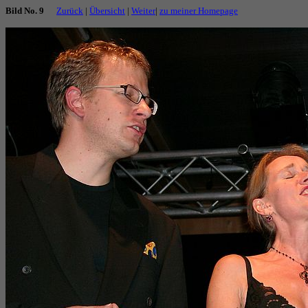
Bild No. 9
Zurück
|
Übersicht
|
Weiter
|
zu meiner Homepage