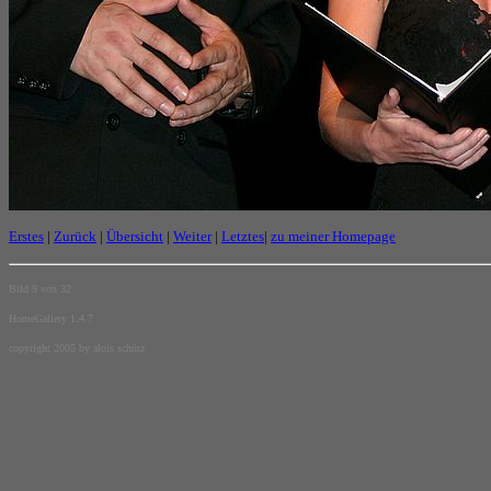
Erstes
|
Zurück
|
Übersicht
|
Weiter
|
Letztes
|
zu meiner Homepage
Bild 9 von 32
HomeGallery 1.4.7
copyright 2005 by alois schütz