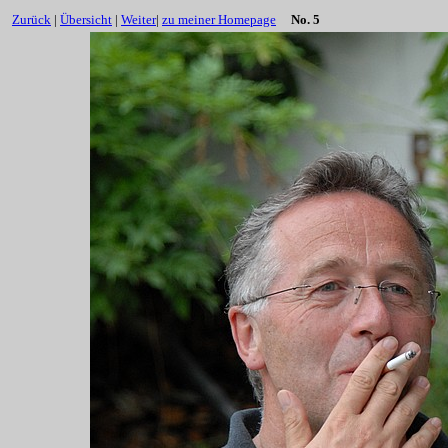
Zurück
|
Übersicht
|
Weiter
|
zu meiner Homepage
No. 5