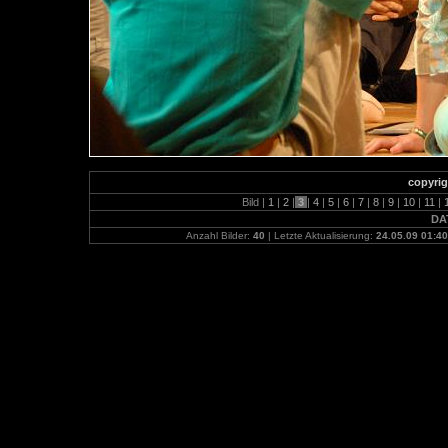
copyrig
Bild |
1
|
2
|
3
|
4
|
5
|
6
|
7
|
8
|
9
|
10
|
11
|
DA
Anzahl Bilder:
40
| Letzte Aktualisierung:
24.05.09 01:40