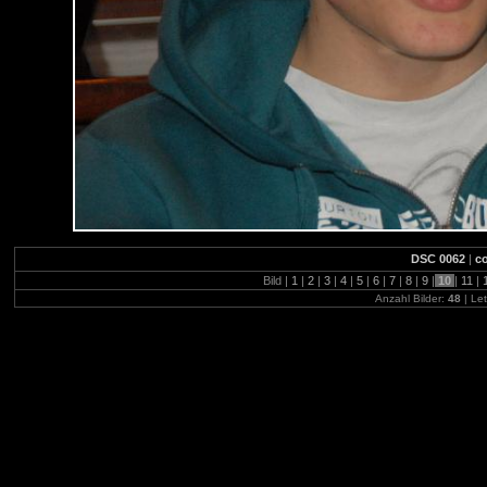
DSC 0062
|
co
Bild |
1
|
2
|
3
|
4
|
5
|
6
|
7
|
8
|
9
|
10
|
11
|
Anzahl Bilder:
48
| Let