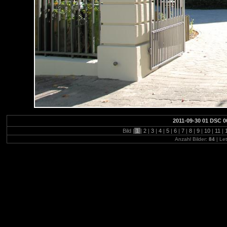
2011-09-30 01 DSC 0
Bild |
1
|
2
|
3
|
4
|
5
|
6
|
7
|
8
|
9
|
10
|
11
|
Anzahl Bilder:
84
| Let