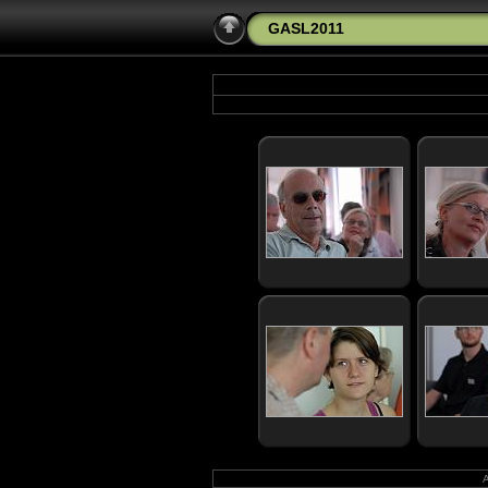
GASL2011
A