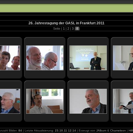
26. Jahrestagung der GASL in Frankfurt 2011
Seite |
1
|
2
|
3
|
4
|
nzahl Bilder:
84
| Letzte Aktualisierung:
23.10.11 12:14
| Erzeugt von
JAlbum
&
Chameleon
|
Hil