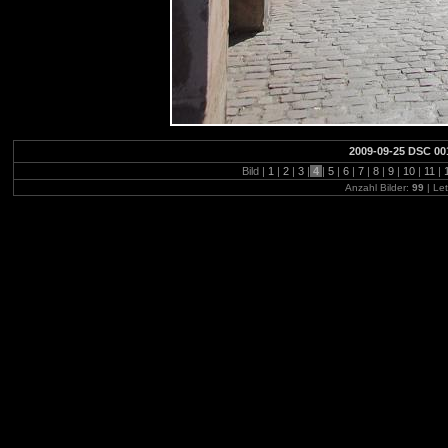
2009-09-25 DSC 00
Bild |
1
|
2
|
3
|
4
|
5
|
6
|
7
|
8
|
9
|
10
|
11
|
Anzahl Bilder:
99
| Let